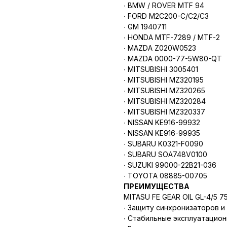
∙ BMW / ROVER MTF 94
∙ FORD M2C200-C/C2/C3
∙ GM 1940711
∙ HONDA MTF-7289 / MTF-2
∙ MAZDA Z020W0523
∙ MAZDA 0000-77-5W80-QT
∙ MITSUBISHI 3005401
∙ MITSUBISHI MZ320195
∙ MITSUBISHI MZ320265
∙ MITSUBISHI MZ320284
∙ MITSUBISHI MZ320337
∙ NISSAN KE916-99932
∙ NISSAN KE916-99935
∙ SUBARU K0321-F0090
∙ SUBARU SOA748V0100
∙ SUZUKI 99000-22B21-036
∙ TOYOTA 08885-00705
ПРЕИМУЩЕСТВА
MITASU FE GEAR OIL GL-4/5 7
∙ Защиту синхронизаторов и
∙ Стабильные эксплуатацион