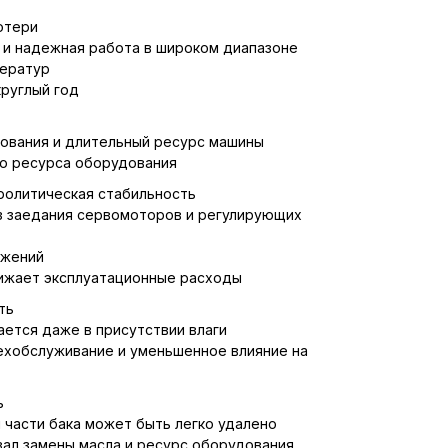
отери
 и надежная работа в широком диапазоне
ератур
руглый год
ования и длительный ресурс машины
ю ресурса оборудования
ролитическая стабильность
з заедания сервомоторов и регулирующих
ожений
нижает эксплуатационные расходы
ть
ется даже в присутствии влаги
ехобслуживание и уменьшенное влияние на
ь
 части бака может быть легко удалено
ал замены масла и ресурс оборудования