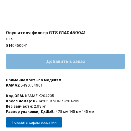
Осушителя фильтр GTS G140450041
GTS
G140450041
Добавить в заказ
Применяемость по моделям:
KAMAZ
5490, 54901
Код OEM:
KAMAZ K204205
Кросс номер:
K204205, KNORR K204205
Вес запчасти:
2.63 кг
Размер упаковки, ДxШxВ:
475 мм 145 мм 145 мм
Показать характеристики