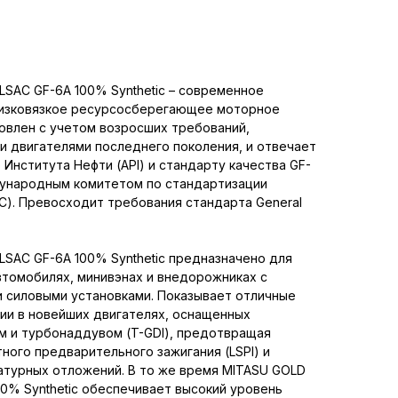
ILSAC GF-6A 100% Synthetic – современное
низковязкое ресурсосберегающее моторное
овлен с учетом возросших требований,
 двигателями последнего поколения, и отвечает
 Института Нефти (API) и стандарту качества GF-
ународным комитетом по стандартизации
C). Превосходит требования стандарта General
ILSAC GF-6A 100% Synthetic предназначено для
втомобилях, минивэнах и внедорожниках с
и силовыми установками. Показывает отличные
ии в новейших двигателях, оснащенных
 и турбонаддувом (T-GDI), предотвращая
ного предварительного зажигания (LSPI) и
турных отложений. В то же время MITASU GOLD
100% Synthetic обеспечивает высокий уровень