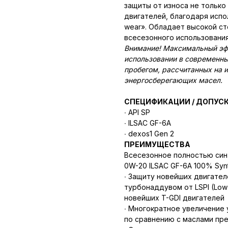
защиты от износа не только
двигателей, благодаря испо
wear». Обладает высокой с
всесезонного использования
Внимание! Максимальный эфф
использовании в современны
пробегом, рассчитанных на 
энергосберегающих масел.
СПЕЦИФИКАЦИИ / ДОПУС
∙ API SP
∙ ILSAC GF-6A
∙ dexos1 Gen 2
ПРЕИМУЩЕСТВА
Всесезонное полностью син
0W-20 ILSAC GF-6A 100% Synt
∙ Защиту новейших двигате
турбонаддувом от LSPI (Low 
новейших T-GDI двигателей
∙ Многократное увеличение 
по сравнению с маслами пр