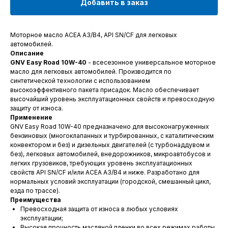
Добавить в заказ
Моторное масло ACEA A3/B4, API SN/CF для легковых
автомобилей.
Описание
GNV Easy Road 10W-40
- всесезонное универсальное моторное
масло для легковых автомобилей. Производится по
синтетической технологии с использованием
высокоэффективного пакета присадок. Масло обеспечивает
высочайший уровень эксплуатационных свойств и превосходную
защиту от износа.
Применение
GNV Easy Road 10W-40 предназначено для высоконагруженных
бензиновых (многоклапанных и турбированных, с каталитическим
конвектором и без) и дизельных двигателей (с турбонаддувом и
без), легковых автомобилей, внедорожников, микроавтобусов и
легких грузовиков, требующих уровень эксплуатационных
свойств API SN/CF и/или ACEA A3/B4 и ниже. Разработано для
нормальных условий эксплуатации (городской, смешанный цикл,
езда по трассе).
Преимущества
Превосходная защита от износа в любых условиях
эксплуатации;
Высокая прочность масляной пленки во всех режимах работы