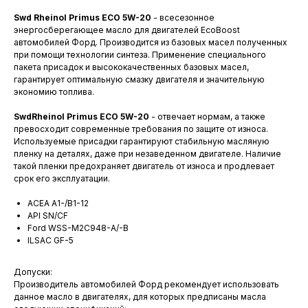
Swd Rheinol Primus ECO 5W-20
- всесезонное
энергосберегающее масло для двигателей EcoBoost
автомобилей Форд. Производится из базовых масел полученных
при помощи технологии синтеза. Применение специального
пакета присадок и высококачественных базовых масел,
гарантирует оптимальную смазку двигателя и значительную
экономию топлива.
SwdRheinol Primus ECO 5W-20
- отвечает нормам, а также
превосходит современные требования по защите от износа.
Используемые присадки гарантируют стабильную масляную
пленку на деталях, даже при незаведенном двигателе. Наличие
такой пленки предохраняет двигатель от износа и продлевает
срок его эксплуатации.
ACEA A1-/B1-12
API SN/СF
Ford WSS-M2C948-A/-B
ILSAC GF-5
Допуски:
Производитель автомобилей Форд рекомендует использовать
данное масло в двигателях, для которых предписаны масла