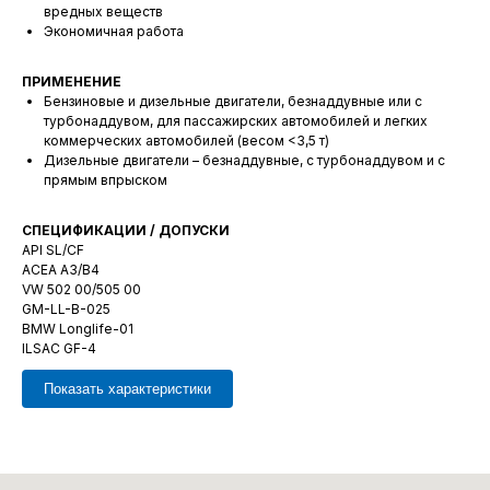
вредных веществ
Экономичная работа
ПРИМЕНЕНИЕ
Бензиновые и дизельные двигатели, безнаддувные или с
турбонаддувом, для пассажирских автомобилей и легких
коммерческих автомобилей (весом <3,5 т)
Дизельные двигатели – безнаддувные, с турбонаддувом и с
прямым впрыском
СПЕЦИФИКАЦИИ / ДОПУСКИ
API SL/CF
ACEA A3/B4
VW 502 00/505 00
GM-LL-B-025
BMW Longlife-01
ILSAC GF-4
Показать характеристики