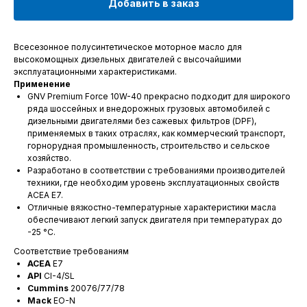
Добавить в заказ
Всесезонное полусинтетическое моторное масло для
высокомощных дизельных двигателей с высочайшими
эксплуатационными характеристиками.
Применение
GNV Premium Force 10W-40 прекрасно подходит для широкого
ряда шоссейных и внедорожных грузовых автомобилей с
дизельными двигателями без сажевых фильтров (DPF),
применяемых в таких отраслях, как коммерческий транспорт,
горнорудная промышленность, строительство и сельское
хозяйство.
Разработано в соответствии с требованиями производителей
техники, где необходим уровень эксплуатационных свойств
ACEA E7.
Отличные вязкостно-температурные характеристики масла
обеспечивают легкий запуск двигателя при температурах до
-25 °С.
Соответствие требованиям
ACEA
E7
API
CI-4/SL
Cummins
20076/77/78
Mack
EO-N