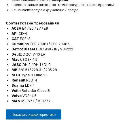
превосходные вязкостно-температурные характеристики.
не наносит вреда окружающей среде
Соответствие требованиям
ACEA
E4 / E6 / E7 / E9
API
CK-4
CAT
ECF-3
Cummins
CES 20081 / CES 20086
Detrot Diesel
DDC 93K218 / 93K222
Deutz
DQC IV-10 LA
Mack
EOS- 4.5
JASO
DH 2 / DH 1 / DL0
MB
228.51 / 228.31 / 235.28
MTU
Type 3.1 und 2.1
Renault
RLD-4
Scania
LDF 4
Voith
Retarder Class B
Volvo
VDS-4.5
MAN
M 3677 / M 3777
Показать характеристики