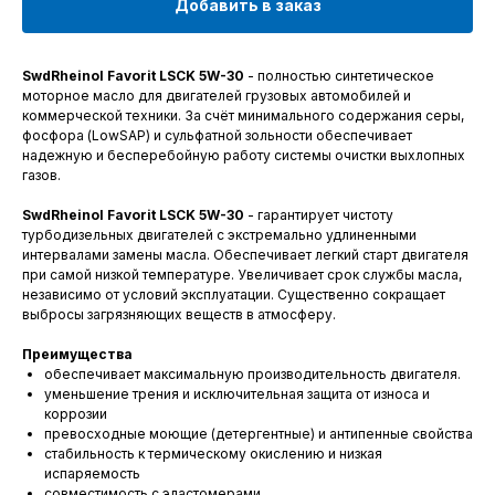
Добавить в заказ
SwdRheinol Favorit LSCK 5W-30
- полностью синтетическое
моторное масло для двигателей грузовых автомобилей и
коммерческой техники. За счёт минимального содержания серы,
фосфора (LowSAP) и сульфатной зольности обеспечивает
надежную и бесперебойную работу системы очистки выхлопных
газов.
SwdRheinol Favorit LSCK 5W-30
- гарантирует чистоту
турбодизельных двигателей с экстремально удлиненными
интервалами замены масла. Обеспечивает легкий старт двигателя
при самой низкой температуре. Увеличивает срок службы масла,
независимо от условий эксплуатации. Существенно сокращает
выбросы загрязняющих веществ в атмосферу.
Преимущества
обеспечивает максимальную производительность двигателя.
уменьшение трения и исключительная защита от износа и
коррозии
превосходные моющие (детергентные) и антипенные свойства
стабильность к термическому окислению и низкая
испаряемость
совместимость с эластомерами