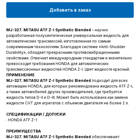
Добавить в заказ
MJ-327. MITASU ATF Z-I Synthetic Blended
– научно
разработанная полусинтетическая универсальная жидкость для
автоматических трансмиссий, изготовленная по самым
современным технологиям. Благодаря системе «Anti-Shudder
Durability», обладает прекрасными противовибрационными
свойствами. Отвечает международным стандартам и значительно
превосходит требования HONDA для автоматических
трансмиссионных жидкостей HONDA Z-I. Цвет жидкости красный.
ПРИМЕНЕНИЕ
MJ-327. MITASU ATF Z-I Synthetic Blended
подходит для всех
автомашин HONDA, для которых рекомендована жидкость ATF Z-I,
а также автомобилей других производителей, где требуется
жидкость типов D-II и D-III. Может быть использована как замена
жидкости CVT для агрегатов с объемом двигателя не более 2 л.
СПЕЦИФИКАЦИИ / ДОПУСКИ
∙ HONDA ATF Z-1
ПРЕИМУЩЕСТВА
MJ-327. MITASU ATF Z-I Synthetic Blended
обеспечивает: