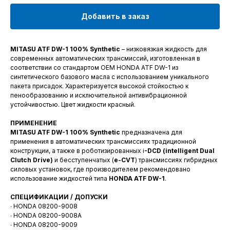
Добавить в заказ
MITASU ATF DW-1 100% Synthetic
– низковязкая жидкость для
современных автоматических трансмиссий, изготовленная в
соответствии со стандартом ОЕМ HONDA ATF DW-1 из
синтетического базового масла с использованием уникального
пакета присадок. Характеризуется высокой стойкостью к
пенообразованию и исключительной антивибрационной
устойчивостью. Цвет жидкости красный.
ПРИМЕНЕНИЕ
MITASU ATF DW-1 100% Synthetic
предназначена для
применения в автоматических трансмиссиях традиционной
конструкции, а также в роботизированных i
-DCD (intelligent Dual
Clutch Drive)
и бесступенчатых (
e-CVT
) трансмиссиях гибридных
силовых установок, где производителем рекомендовано
использование жидкостей типа
HONDA ATF DW-1
.
СПЕЦИФИКАЦИИ / ДОПУСКИ
∙ HONDA 08200-9008
∙ HONDA 08200-9008A
∙ HONDA 08200-9009