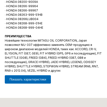
∙ HONDA 08200-9009A
∙ HONDA 08266-99964
∙ HONDA 08266-99967
∙ HONDA 08263-999-51HB
∙ HONDA 08266LUB004
∙ HONDA 08268-999-01HE
∙ HONDA 08268-999-04HE
ПРЕИМУЩЕСТВА
Новейшие технологии MITASU OIL CORPORATION, Japan
позволяют MJ-337 эффективно заменять OEM-продукцию в
широком диапазоне моделей HONDA, таких как: ACCORD, CR-V,
ELYSION, FIT (GE7, GE9), FIT HYBRID (GP5, GP6 и последующие), FIT
SHUTTLE (GG8), FREED (GB4), FREED HYBRID (GB7, GB8 и
последующие), GRACE HYBRID, JADE HYBRID, LEGEND, ODISSEY
HYBRID, SHUTTLE HYBRID, STEPWGN HYBRID, STREAM (RN6, RN7,
RN9 с 2012.04), VEZEL HYBRID и других
Показать характеристики